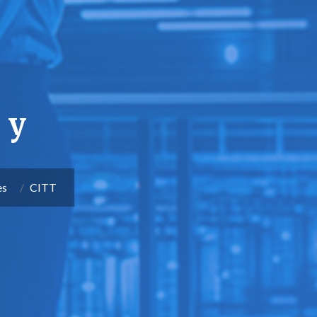
 y
es
CITT