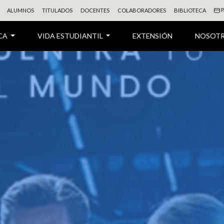
P
ALUMNOS
TITULADOS
DOCENTES
COLABORADORES
BIBLIOTECA
CA
VIDA ESTUDIANTIL
EXTENSIÓN
NOSOT