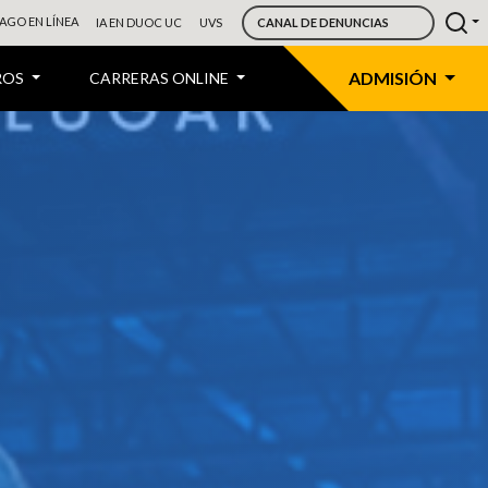
AGO EN LÍNEA
IA EN DUOC UC
UVS
CANAL DE DENUNCIAS
ADMISIÓN
ROS
CARRERAS ONLINE