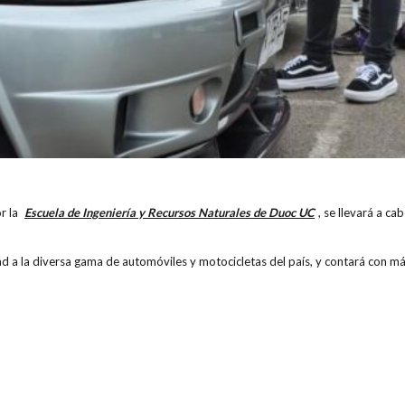
r la
Escuela de Ingeniería y Recursos Naturales de Duoc UC
, se llevará a c
d a la diversa gama de automóviles y motocicletas del país, y contará con m
Además, promoverá la transmisión de conocimientos técnicos y un manejo res