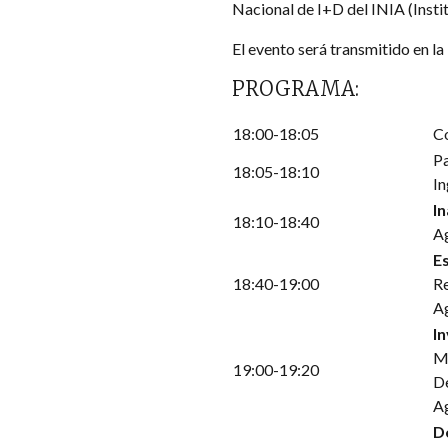
Nacional de I+D del INIA (Insti
El evento será transmitido en la
PROGRAMA:
18:00-18:05
Co
Pa
18:05-18:10
In
I
18:10-18:40
Ag
E
18:40-19:00
Re
A
In
Ma
19:00-19:20
De
Ag
De