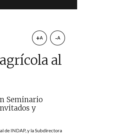
+
-
A
A
agrícola al
un Seminario
invitados y
nal de INDAP, y la Subdirectora