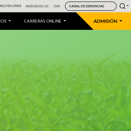
AGO EN LÍNEA
IA EN DUOC UC
UVS
CANAL DE DENUNCIAS
ADMISIÓN
ROS
CARRERAS ONLINE