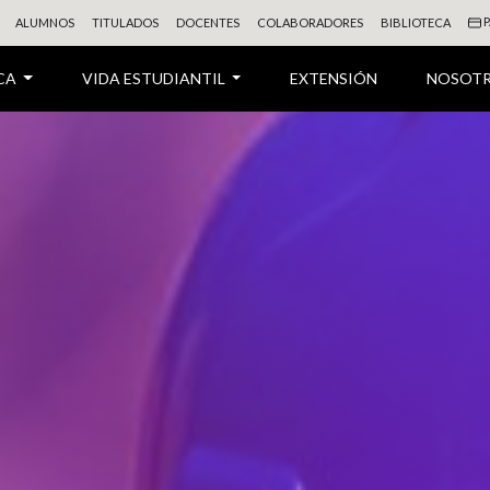
P
ALUMNOS
TITULADOS
DOCENTES
COLABORADORES
BIBLIOTECA
CA
VIDA ESTUDIANTIL
EXTENSIÓN
NOSOT