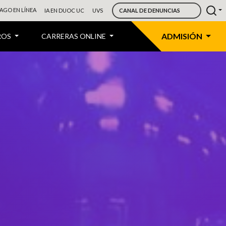
AGO EN LÍNEA
IA EN DUOC UC
UVS
CANAL DE DENUNCIAS
ADMISIÓN
ROS
CARRERAS ONLINE