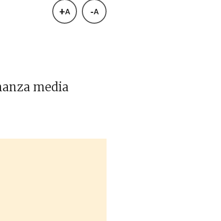
+
-
A
A
eñanza media