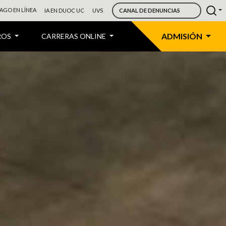
AGO EN LÍNEA
IA EN DUOC UC
UVS
CANAL DE DENUNCIAS
ADMISIÓN
ROS
CARRERAS ONLINE