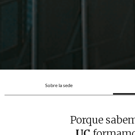
Sobre la sede
Porque sabem
UC
formamo