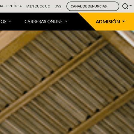
AGO EN LÍNEA
IA EN DUOC UC
UVS
CANAL DE DENUNCIAS
ADMISIÓN
ROS
CARRERAS ONLINE