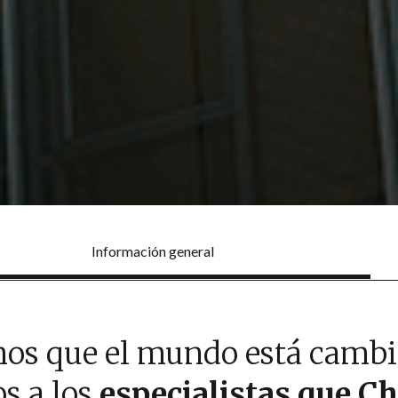
Información general
os que el mundo está camb
s a los
especialistas que Ch