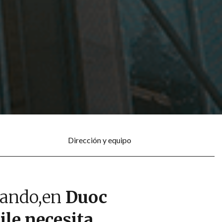
Dirección y equipo
iando,en
Duoc
ile necesita.