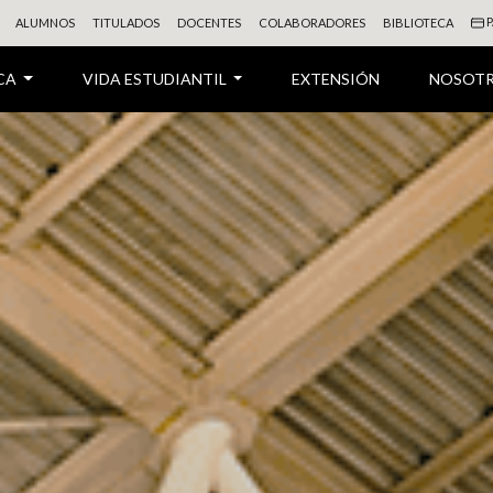
P
ALUMNOS
TITULADOS
DOCENTES
COLABORADORES
BIBLIOTECA
CA
VIDA ESTUDIANTIL
EXTENSIÓN
NOSOT