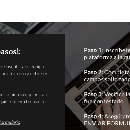
Paso 1:
Inscríbete
pasos!:
plataforma a la qu
be inscribir a su equipo
Paso 2:
Completa 
uc.cl) propio y debe ser
campos solicitado
.
Paso 3:
Verifica l
 inscribir a su equipo con
fue contestado.
quier carrera técnico o
Paso 4:
Asegúrate 
formulario
ENVIAR FORMU