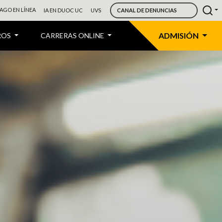
AGO EN LÍNEA
IA EN DUOC UC
UVS
CANAL DE DENUNCIAS
ADMISIÓN
ROS
CARRERAS ONLINE