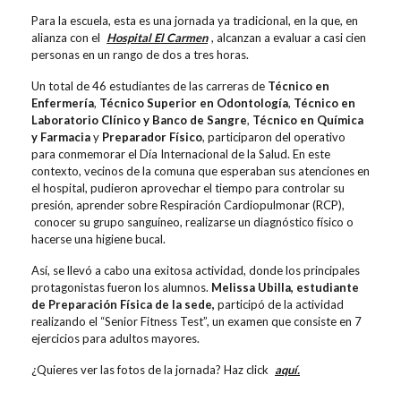
Para la escuela, esta es una jornada ya tradicional, en la que, en
alianza con el
Hospital El Carmen
, alcanzan a evaluar a casi cien
personas en un rango de dos a tres horas.
Un total de 46 estudiantes de las carreras de
Técnico en
Enfermería
,
Técnico Superior en Odontología
,
Técnico en
Laboratorio Clínico y Banco de Sangre
,
Técnico en Química
y Farmacia
y
Preparador Físico
, participaron del operativo
para conmemorar el Día Internacional de la Salud. En este
contexto, vecinos de la comuna que esperaban sus atenciones en
el hospital, pudieron aprovechar el tiempo para controlar su
presión, aprender sobre Respiración Cardiopulmonar (RCP),
conocer su grupo sanguíneo, realizarse un diagnóstico físico o
hacerse una higiene bucal.
Así, se llevó a cabo una exitosa actividad, donde los principales
protagonistas fueron los alumnos.
Melissa Ubilla,
estudiante
de Preparación Física de la sede,
participó de la actividad
realizando el “Senior Fitness Test”, un examen que consiste en 7
ejercicios para adultos mayores.
¿Quieres ver las fotos de la jornada? Haz click
aquí.