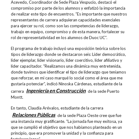
Acevedo, Coordinador de Sede Plaza Vespucio, destacó el
compromiso por parte de los alumnos y enfatizó la importancia
de realizar este tipo de encuentros. “Es importante que nuestros
representantes de carrera adquieran capacidades esenciales
para ejercer su rol, como son las competencias de liderazgo,
trabajo en equipo, compromiso y de esta manera, fortalecer su
rol de representatividad en los alumnos de Duoc UC”.
El programa de trabajo incluyó una exposición teórica sobre los
tipos de liderazgo donde se destacaron seis: Líder democrático,
líder ejemplar, líder visionario, líder coercitivo, líder afiliativo y
líder capacitador. “Realizamos una dinámica muy entretenida,
donde tuvimos que identificar el tipo de liderazgo que teníamos
que reforzar, en mi caso marqué lo social como el área que me
gustaría potenciar”, indicó Ninoska Cárdenas, estudiante de la
Ingeniería en Construcción
carrera
de la sede Puerto
Montt.
En tanto, Claudia Arévalos, estudiante de la carrera
Relaciones Públicas
de la sede Plaza Oeste cree que fue
una instancia muy gratificante. “La jornada fue muy exitosa, ya
que se cumplió el objetivo que nos habíamos planteado en un
principio, que era promover la unidad y la confianza para
fortalecer lazos”.