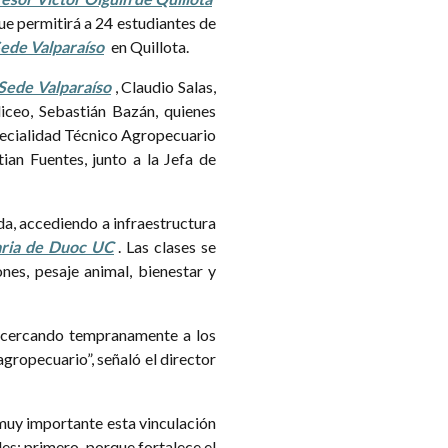
e permitirá a 24 estudiantes de
ede Valparaíso
en Quillota.
Sede Valparaíso
, Claudio Salas,
iceo, Sebastián Bazán, quienes
specialidad Técnico Agropecuario
ian Fuentes, junto a la Jefa de
da, accediendo a infraestructura
aria de Duoc UC
. Las clases se
nes, pesaje animal, bienestar y
 acercando tempranamente a los
gropecuario”, señaló el director
muy importante esta vinculación
s: primero, porque fortalece el