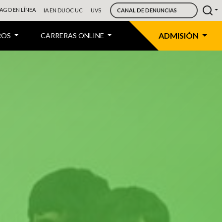
AGO EN LÍNEA
IA EN DUOC UC
UVS
CANAL DE DENUNCIAS
ADMISIÓN
ROS
CARRERAS ONLINE