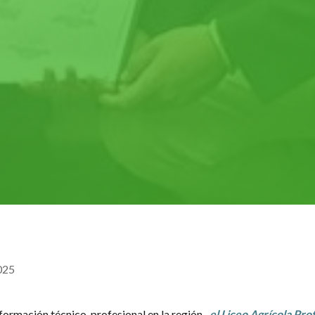
025
 formación técnico-profesional en la región,
el Liceo Agrícola Pro