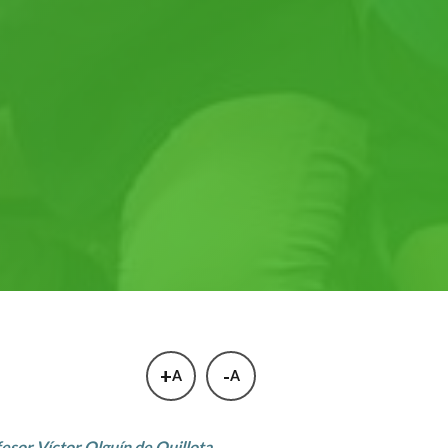
+
-
A
A
fesor Víctor Olguín de Quillota