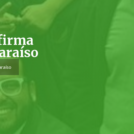
 firma
araíso
araíso