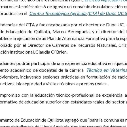
rmaron este miércoles 6 de agosto un convenio de colaboración qu
prácticas en el
Centro Tecnológico Agrícola (CTA) de Duoc UC S
pendencias del CTA y fue encabezada por el director de Duoc UC
de Educación de Quillota, Marco Berenguela, y el director del l
ablece la ejecución de un Plan de Alternancia Formativa para la e
ionado por el Director de Carreras de Recursos Naturales, Crist
ción Institucional, Claudia O´Brien.
tudiantes podrán participar de una experiencia educativa enriqueci
iento académico de docentes de la carrera
Técnico en Veterin
oviembre, incluyendo sesiones prácticas en formulación de racio
uctivos, bioseguridad y visitas técnicas a predios reales.
 compromiso con la educación técnico-profesional de excelencia,
formativo de educación superior con estándares reales del sector a
rtamento de Educación de Quillota, agregó que “para la comuna es 
tros estudiantes del Liceo Agrícola, por dos razones fundamentale