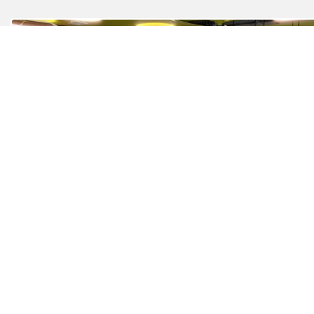
PUBLICADO EL 28 JULIO, 2026
Duoc UC y SalmonChile lanzan
diplomado para fortalecer el