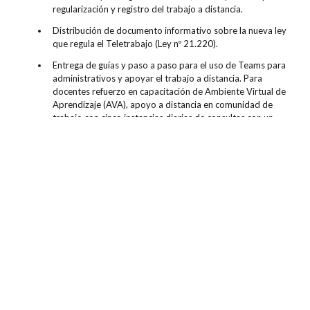
regularización y registro del trabajo a distancia.
Distribución de documento informativo sobre la nueva ley
que regula el Teletrabajo (Ley nº 21.220).
Entrega de guías y paso a paso para el uso de Teams para
administrativos y apoyar el trabajo a distancia. Para
docentes refuerzo en capacitación de Ambiente Virtual de
Aprendizaje (AVA), apoyo a distancia en comunidad de
trabajo con cinco instancias diarias de consultas con un
asesor, tutoriales y disposición de conferencias en línea para
potenciar el uso de la plataforma y la docencia en este
contexto.
Creación de espacio virtual de recomendaciones y cuidado a
duoc.cl/teletrabajo
colaboradores en
.
Disposición de guía con recomendaciones respecto al
teletrabajo (espacio físico, planificación, descanso, entre
otros).
Adecuación del “Programa de Servicio Social de
colaboradores” con formato de apoyo a distancia
(videollamada, chat en línea y Whatsapp) de un staff de
asistentes sociales, psicólogos y abogados.