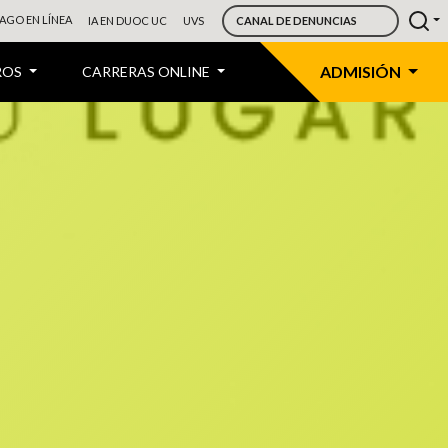
AGO EN LÍNEA
IA EN DUOC UC
UVS
CANAL DE DENUNCIAS
ADMISIÓN
ROS
CARRERAS ONLINE