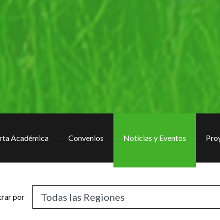
rta Académica
Convenios
Noticias y Eventos
Pro
trar por