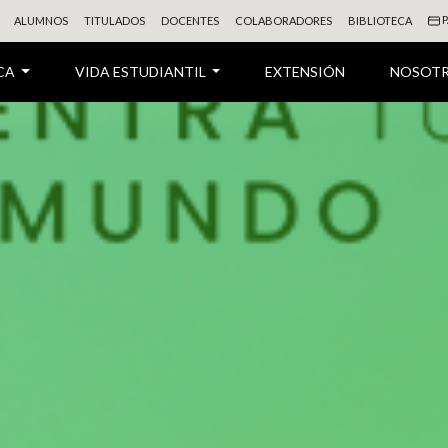
P
ALUMNOS
TITULADOS
DOCENTES
COLABORADORES
BIBLIOTECA
CA
VIDA ESTUDIANTIL
EXTENSIÓN
NOSOT