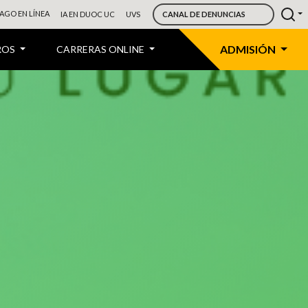
AGO EN LÍNEA
IA EN DUOC UC
UVS
CANAL DE DENUNCIAS
ADMISIÓN
ROS
CARRERAS ONLINE