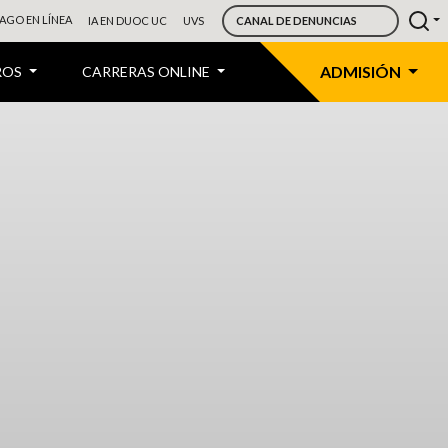
AGO EN LÍNEA
IA EN DUOC UC
UVS
CANAL DE DENUNCIAS
ADMISIÓN
ROS
CARRERAS ONLINE