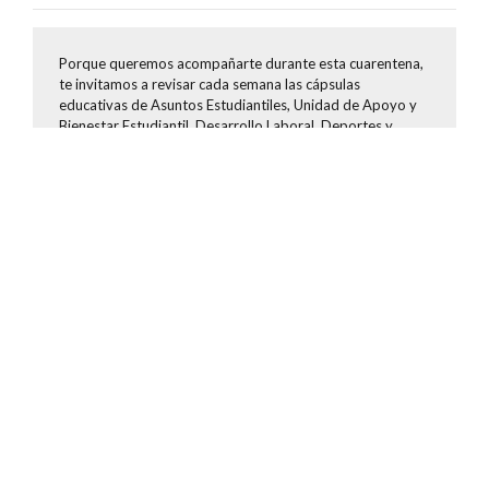
Porque queremos acompañarte durante esta cuarentena,
te invitamos a revisar cada semana las cápsulas
educativas de Asuntos Estudiantiles, Unidad de Apoyo y
Bienestar Estudiantil, Desarrollo Laboral, Deportes y
Actividad Física con contenido exclusivo para que puedas
complementar tu formación integral.