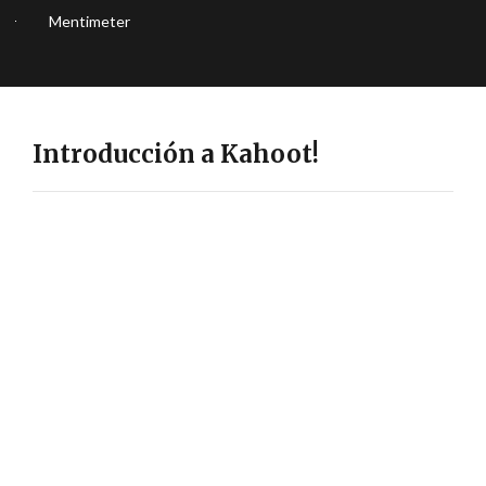
Mentimeter
Introducción a Kahoot!
El juego como ente evaluador
El servicio web de educación social y gamificada, es decir, que se
comporta como un juego, recompensando a quienes progresan en
las respuestas con una mayor puntuación que les catapulta a lo
más alto del ranking.
Disponible para:
Docentes Duoc UC.