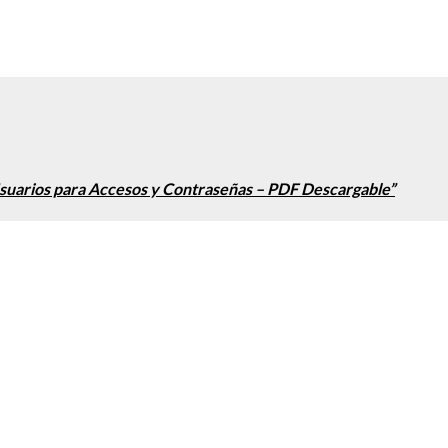
Usuarios para Accesos y Contraseñas – PDF Descargable”
u opinión sobre este servicio.
a / Soporte: