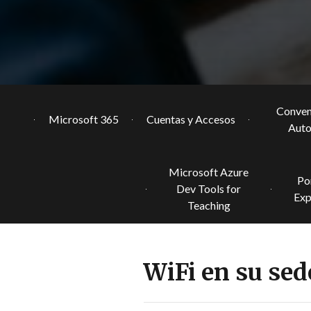
Conven
Microsoft 365
Cuentas y Accesos
Aut
Microsoft Azure
Po
Dev Tools for
Exp
Teaching
WiFi en su sed