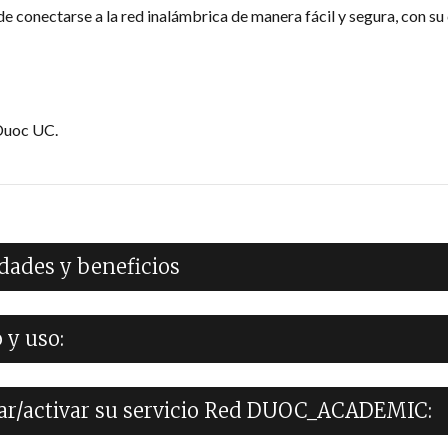
 conectarse a la red inalámbrica de manera fácil y segura, con su
Duoc UC.
idades y beneficios
 y uso:
iar/activar su servicio Red DUOC_ACADEMIC: