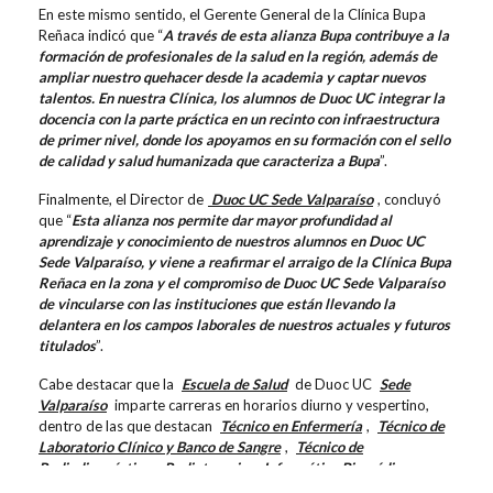
En este mismo sentido, el Gerente General de la Clínica Bupa
Reñaca indicó que “
A través de esta alianza Bupa contribuye a la
formación de profesionales de la salud en la región, además de
ampliar nuestro quehacer desde la academia y captar nuevos
talentos. En nuestra Clínica, los alumnos de Duoc UC integrar la
docencia con la parte práctica en un recinto con infraestructura
de primer nivel, donde los apoyamos en su formación con el sello
de calidad y salud humanizada que caracteriza a Bupa
”.
Finalmente, el Director de
Duoc UC Sede Valparaíso
, concluyó
que “
Esta alianza nos permite dar mayor profundidad al
aprendizaje y conocimiento de nuestros alumnos en Duoc UC
Sede Valparaíso, y viene a reafirmar el arraigo de la Clínica Bupa
Reñaca en la zona y el compromiso de Duoc UC Sede Valparaíso
de vincularse con las instituciones que están llevando la
delantera en los campos laborales de nuestros actuales y futuros
titulados
”.
Cabe destacar que la
Escuela de Salud
de Duoc UC
Sede
Valparaíso
imparte carreras en horarios diurno y vespertino,
dentro de las que destacan
Técnico en Enfermería
,
Técnico de
Laboratorio Clínico y Banco de Sangre
,
Técnico de
Radiodiagnóstico y Radioterapia
,
Informática Biomédica
y
Técnico en Químico y Farmacia
y
Técnico en Odontología
.