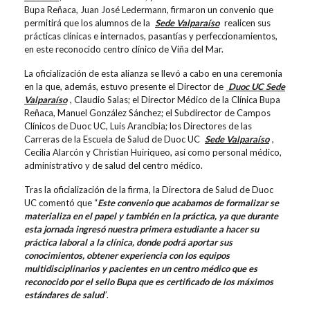
Bupa Reñaca, Juan José Ledermann, firmaron un convenio que
permitirá que los alumnos de la
Sede Valparaíso
realicen sus
prácticas clínicas e internados, pasantías y perfeccionamientos,
en este reconocido centro clínico de Viña del Mar.
La oficialización de esta alianza se llevó a cabo en una ceremonia
en la que, además, estuvo presente el Director de
Duoc UC Sede
Valparaíso
, Claudio Salas; el Director Médico de la Clínica Bupa
Reñaca, Manuel González Sánchez; el Subdirector de Campos
Clínicos de Duoc UC, Luis Arancibia; los Directores de las
Carreras de la Escuela de Salud de Duoc UC
Sede Valparaíso
,
Cecilia Alarcón y Christian Huiriqueo, así como personal médico,
administrativo y de salud del centro médico.
Tras la oficialización de la firma, la Directora de Salud de Duoc
UC comentó que “
Este convenio que acabamos de formalizar se
materializa en el papel y también en la práctica, ya que durante
esta jornada ingresó nuestra primera estudiante a hacer su
práctica laboral a la clínica, donde podrá aportar sus
conocimientos, obtener experiencia con los equipos
multidisciplinarios y pacientes en un centro médico que es
reconocido por el sello Bupa que es certificado de los máximos
estándares de salud
”.