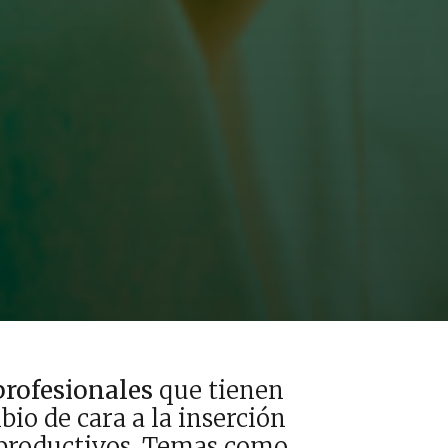
 profesionales
que tienen
io de cara a la inserción
s productivos. Temas como