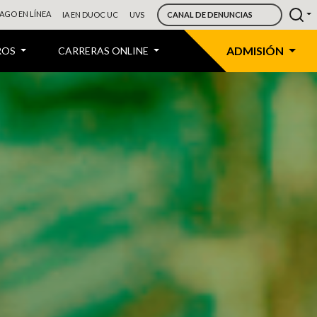
AGO EN LÍNEA
IA EN DUOC UC
UVS
CANAL DE DENUNCIAS
ADMISIÓN
ROS
CARRERAS ONLINE