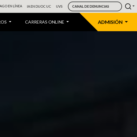
AGO EN LÍNEA
IA EN DUOC UC
UVS
CANAL DE DENUNCIAS
ADMISIÓN
ROS
CARRERAS ONLINE