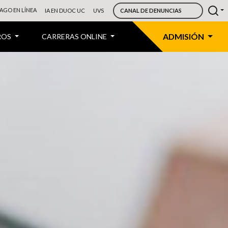
AGO EN LÍNEA
IA EN DUOC UC
UVS
CANAL DE DENUNCIAS
ADMISIÓN
ROS
CARRERAS ONLINE